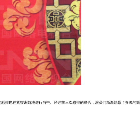
的彩排也在紧锣密鼓地进行当中。经过前三次彩排的磨合，演员们渐渐熟悉了春晚的