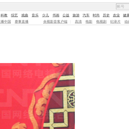
科教
综艺
戏曲
音乐
少儿
书画
公益
旅游
汽车
时尚
历史
农业
健
直播中国
赛事直播
央视影音客户端
|
高清
电影
电视剧
纪录片
动