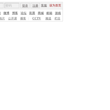
客服
设为首页
登录
注册
康
微博
博客
论坛
彩票
商城
邮箱
游戏
画片
公开课
播客
|
CCTV
频道
栏目