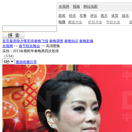
央视网
|
视频
|
网站地图
新闻
经济
军事
评论
图片
体育
娱乐
电视
频道大全
栏目大全
节目大全
首页
最美除夕夜
彩排
春晚飞报
春晚调查
春晚知识
春晚影像
央视网
>>
春节联欢晚会
>> 高清图集
实拍：2013央视蛇年春晚第四次彩排
（
1
/
14
）
播放
收藏
分享