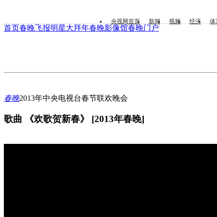
央视网首页
新闻
视频
经济
体
首页
春晚飞报
明星大拜年
春晚影像馆
春晚门户
春晚
2013年中央电视台春节联欢晚会
歌曲 《欢歌贺新春》 [2013年春晚]