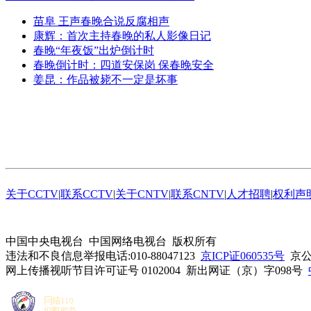
苗阜 王声春晚合说反腐相声
康辉：首次主持春晚的私人影像日记
春晚“年夜饭”出炉倒计时
春晚倒计时：四道安保岗 保春晚安全
姜昆：作品被毙不一定是坏事
关于CCTV
|
联系CCTV
|
关于CNTV
|
联系CNTV
|
人才招聘
|
权利声
中国中央电视台 中国网络电视台 版权所有
违法和不良信息举报电话:010-88047123
京ICP证060535号
京公网
网上传播视听节目许可证号 0102004 新出网证（京）字098号