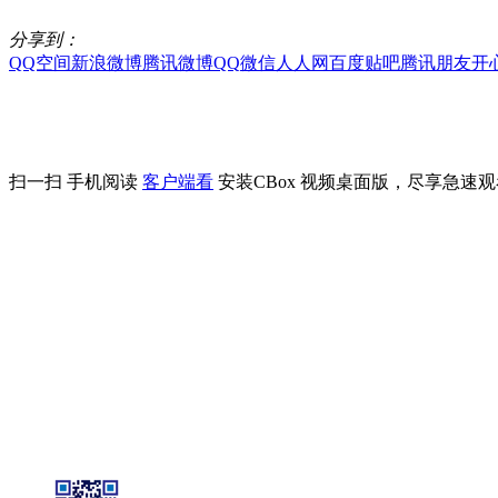
分享到：
QQ空间
新浪微博
腾讯微博
QQ
微信
人人网
百度贴吧
腾讯朋友
开
扫一扫 手机阅读
客户端看
安装CBox 视频桌面版，尽享急速