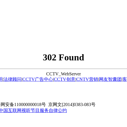
302 Found
CCTV_WebServer
明
|
法律顾问
|
CCTV广告中心
|
CCTV创意
|
CNTV营销
|
网友智囊团
|
客
安备110000000018号 京网文[2014]0383-083号
中国互联网视听节目服务自律公约