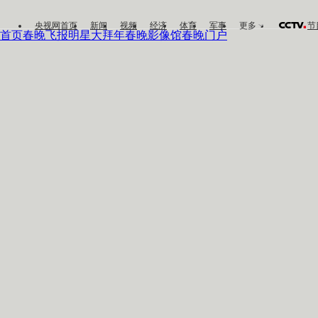
央视网首页
新闻
视频
经济
体育
军事
更多
节
首页
春晚飞报
明星大拜年
春晚影像馆
春晚门户