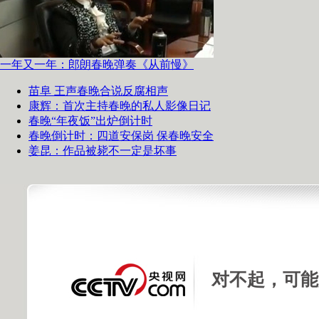
一年又一年：郎朗春晚弹奏《从前慢》
苗阜 王声春晚合说反腐相声
康辉：首次主持春晚的私人影像日记
春晚“年夜饭”出炉倒计时
春晚倒计时：四道安保岗 保春晚安全
姜昆：作品被毙不一定是坏事
对不起，可能