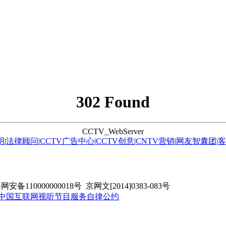
302 Found
CCTV_WebServer
明
|
法律顾问
|
CCTV广告中心
|
CCTV创意
|
CNTV营销
|
网友智囊团
|
客
安备110000000018号 京网文[2014]0383-083号
中国互联网视听节目服务自律公约