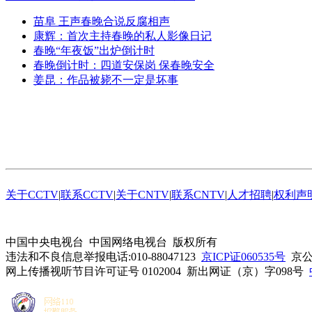
苗阜 王声春晚合说反腐相声
康辉：首次主持春晚的私人影像日记
春晚“年夜饭”出炉倒计时
春晚倒计时：四道安保岗 保春晚安全
姜昆：作品被毙不一定是坏事
关于CCTV
|
联系CCTV
|
关于CNTV
|
联系CNTV
|
人才招聘
|
权利声
中国中央电视台 中国网络电视台 版权所有
违法和不良信息举报电话:010-88047123
京ICP证060535号
京公网
网上传播视听节目许可证号 0102004 新出网证（京）字098号