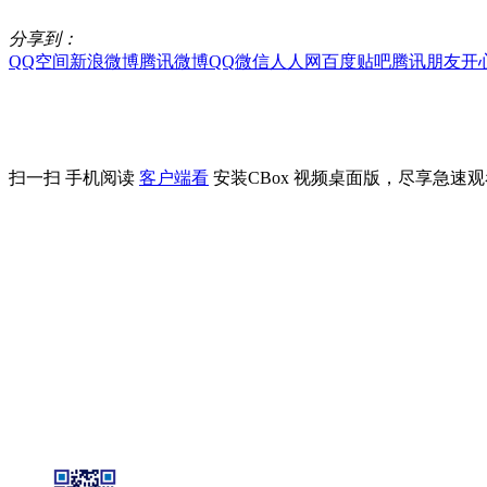
分享到：
QQ空间
新浪微博
腾讯微博
QQ
微信
人人网
百度贴吧
腾讯朋友
开
扫一扫 手机阅读
客户端看
安装CBox 视频桌面版，尽享急速