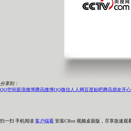
分享到：
QQ空间
新浪微博
腾讯微博
QQ
微信
人人网
百度贴吧
腾讯朋友
开心
扫一扫 手机阅读
客户端看
安装CBox 视频桌面版，尽享急速观