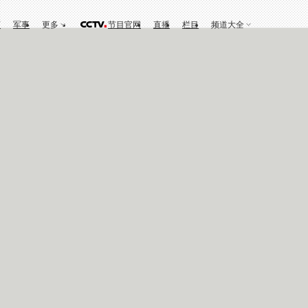
育
军事
更多
节目官网
直播
栏目
频道大全