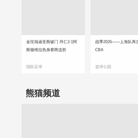
金玟哉迪亚斯破门 拜仁2-1阿
战季2026——上海队再
斯顿维拉热身赛两连胜
CBA
国际足球
篮球公园
熊猫频道