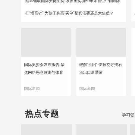
蔡皋领取国际安徒生奖 系插画奖项60年来首位中国画家
打“增高针” 为孩子身高“买单”是真需要还是太焦虑？
国际奥委会发布报告 聚
破解“油困” 伊拉克寻找石
焦网络恶意攻击与体育
油出口新通道
国际新闻
国际新闻
热点专题
学习强