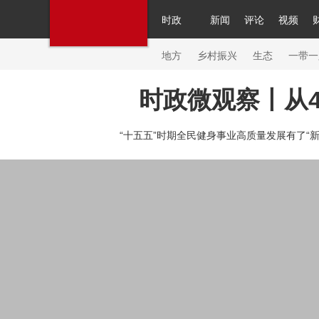
时政
新闻
评论
视频
人民领袖习近平
直播
繁体
片库
海外频道
栏目大全
联播+
iPanda
中国领
节目单
Engl
地方
乡村振兴
生态
一带一
时政微观察丨从
总台春晚
网络春晚
共产党员网
秧纪录
纪
“十五五”时期全民健身事业高质量发展有了“新计
新闻
国内
国际
评论
经济
军事
科技
人民领袖习近平
联播+
热解读
天天学习
习
视频
小央视频
小央直播
直播中国
熊猫频
现场
前线
比划
快看
蓝海中国
新兵请入
体育
直播
竞猜
2026年世界杯
2026年冬奥
VIP会员
CCTV奥林匹克频道
生活体育大会
体