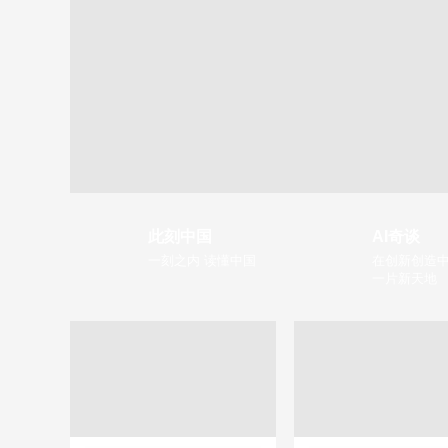
此刻中国
AI奇谈
一刻之内 读懂中国
在创新创造中
一片新天地