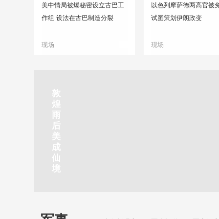
美中情局被爆秘密设立古巴工
以色列摩萨德两高官被免
作组 设法在古巴制造分裂
试图策划伊朗政变
现场
现场
正在直播
敦
吉
南
秦
剑
云
煌
林
京
焦
皇
川
烟
探
雨
市
玄
作
岛
下
雨
古
后
北
武
红
金
梅
齐
北
美
山
湖
石
梦
岭
云
水
成
静赏京娘湖
公
景
峡
海
瀑
山
镇
仙
园
区
湾
布
京娘湖位于邯郸武安市口上村北，常年平均气温19摄氏度，夏
境
温26摄氏度，是避暑休闲佳地。