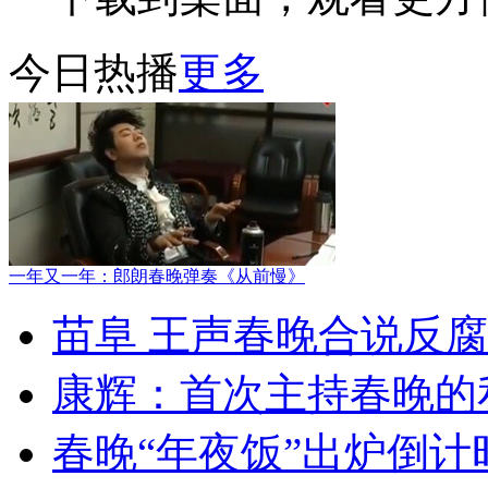
今日热播
更多
一年又一年：郎朗春晚弹奏《从前慢》
苗阜 王声春晚合说反
康辉：首次主持春晚的
春晚“年夜饭”出炉倒计