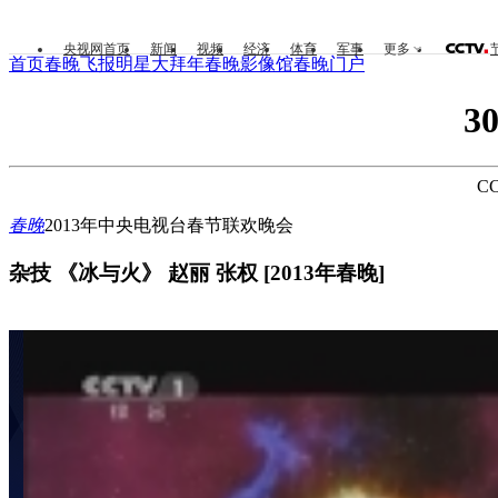
央视网首页
新闻
视频
经济
体育
军事
更多
首页
春晚飞报
明星大拜年
春晚影像馆
春晚门户
3
CC
春晚
2013年中央电视台春节联欢晚会
杂技 《冰与火》 赵丽 张权 [2013年春晚]