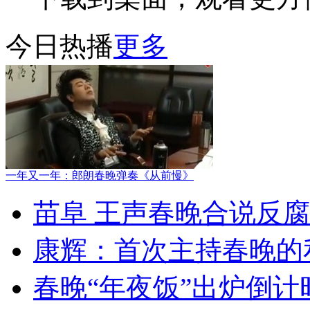
今日热播
更多
一年又一年：郎朗春晚弹奏《从前慢》
苗阜 王声春晚合说反
康辉：首次主持春晚的
春晚“年夜饭”出炉倒计