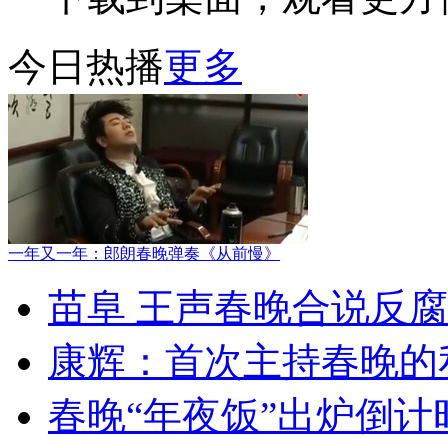
今日热播
更多
一年又一年：郎朗春晚弹奏《从前慢》
苗阜 王声春晚合说反
康辉：首次主持春晚的
春晚“年夜饭”出炉倒计