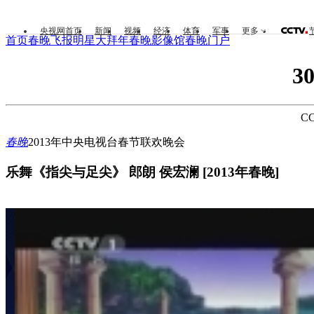
央视网首页
新闻
视频
经济
体育
军事
更多
首页
春晚飞报
明星大拜年
春晚影像馆
春晚门户
3
CC
春晚
2013年中央电视台春节联欢晚会
乐舞《指尖与足尖》 郎朗 侯宏澜 [2013年春晚]