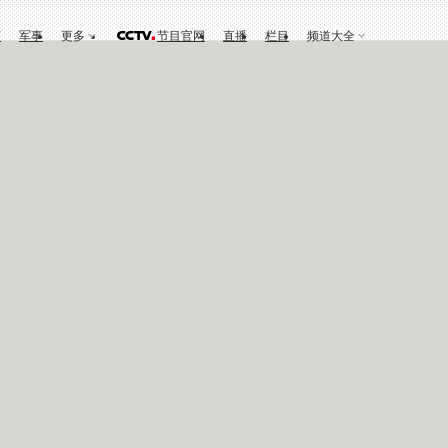
育
军事
更多
节目官网
直播
栏目
频道大全