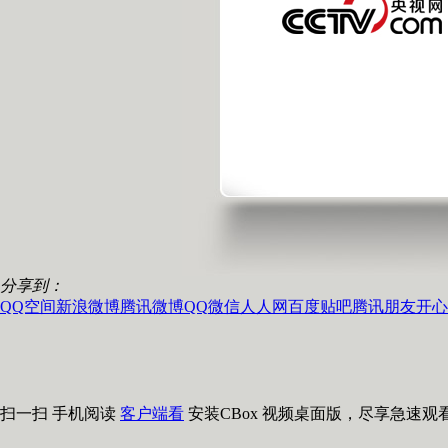
分享到：
QQ空间
新浪微博
腾讯微博
QQ
微信
人人网
百度贴吧
腾讯朋友
开心
扫一扫 手机阅读
客户端看
安装CBox 视频桌面版，尽享急速观