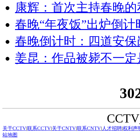
康辉：首次主持春晚的
春晚“年夜饭”出炉倒计
春晚倒计时：四道安保
姜昆：作品被毙不一定
30
CCTV_
关于CCTV
|
联系CCTV
|
关于CNTV
|
联系CNTV
|
人才招聘
|
权利声
站地图