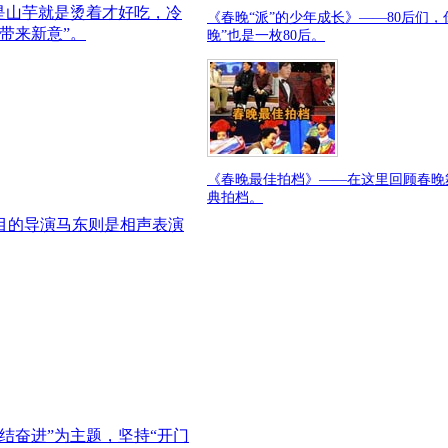
但是山芋就是烫着才好吃，冷
《春晚“派”的少年成长》——80后们，
带来新意”。
晚”也是一枚80后。
《春晚最佳拍档》——在这里回顾春晚
典拍档。
节目的导演马东则是相声表演
结奋进”为主题，坚持“开门