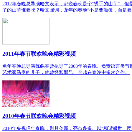
2012年春晚总导演哈文表示，都说春晚是个“烫手的山芋”，
了的山芋谁要吃？哈文强调，龙年的春晚“不是要颠覆，而是要
2011年春节联欢晚会精彩视频
兔年春晚总导演陈临春曾执导了2008年的春晚。负责语言类
艺术家马季的儿子，他曾经和郎昆、金越在春晚中多次合作。
2010年春节联欢晚会精彩视频
2010年央视虎年春晚，别具创新，亮点多多。以“和谐盛世、团