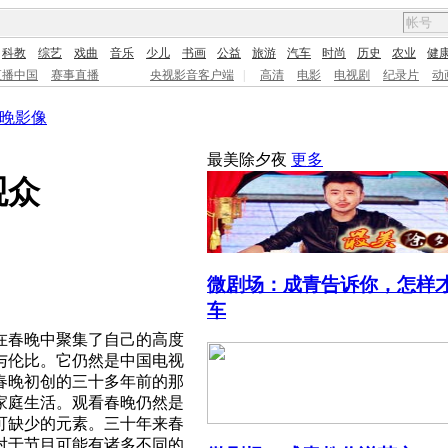
科教
综艺
戏曲
音乐
少儿
书画
公益
旅游
汽车
时尚
历史
农业
健
直播中国
赛事直播
央视影音客户端
|
高清
电影
电视剧
纪录片
动
晚影像
最美除夕夜
更多
观众
微剧场：成青告诉你，怎样
车
在春晚中聚集了自己的高度
与伦比。它仍然是中国电视
春晚初创的三十多年前的那
家庭生活。观看春晚仍然是
可缺少的元素。三十年来春
对于节目可能有诸多不同的