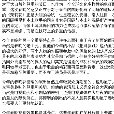
对于大自然的尊重的节日，也作为一个全球文化多样性的象征
重。这次春晚的意义正在于对于春节的国际化有了明确的适应
的《茉莉花》正是大胆的尝试，也是稳妥的安排。引人注目、
的国际明星和本土歌手的同台其实是国际与本土的混搭所产生
度的肯定。而像土耳其舞团的功力也成功地点缀和渲染了春节
实不是点缀，而是在技巧上的多重的借鉴。
今年春晚的另一个重要特点是，许多老面孔由于有了新面貌而
虽然是春晚的老面孔，但他们今年的小品《想跳就跳》也凸显
的极大的好评。两个人物的对照和参差中的风格化的 让人忍俊
具有的老戏骨的表演功力其实是相当强的，但缺少好的本子供
括国外喜剧常见的偶人的运用其实是编剧的成功和演员的表演
毛阿敏等老面孔，也由于歌曲的精彩而再度受到肯定。这些都
是否精彩至关重要，而不在于演员是否是老面孔。
今年的春晚郭德纲的演出当然是年轻观众所期望的，也彰显了
众审美趣味的尊重和关切。但他的表演却未必完全符合大家的
当然是电视晚会和小剧场的差别，也是电视媒体在大年夜的时
的差别的限制所在。郭德纲的演出的不如人意其实也彰显了春
也需要人们更好地认识。
今年春晚视觉效果也是其亮点。这些年春晚在某种程度上变成了