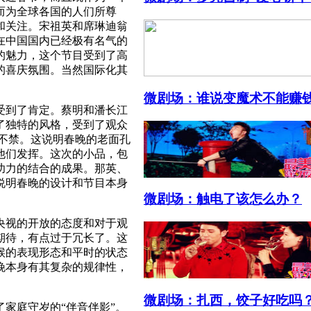
而为全球各国的人们所尊
和关注。宋祖英和席琳迪翁
在中国国内已经极有名气的
的魅力，这个节目受到了高
的喜庆氛围。当然国际化其
微剧场：谁说变魔术不能赚
受到了肯定。蔡明和潘长江
了独特的风格，受到了观众
不禁。这说明春晚的老面孔
他们发挥。这次的小品，包
功力的结合的成果。那英、
说明春晚的设计和节目本身
微剧场：触电了该怎么办？
央视的开放的态度和对于观
期待，有点过于冗长了。这
候的表现形态和平时的状态
晚本身有其复杂的规律性，
微剧场：扎西，饺子好吃吗
家庭守岁的“伴音伴影”。