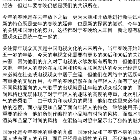
想法，但过年要春晚仍然是我们的共识所在。
今年的春晚是在去年放下之后，更为大胆和开放地进行新尝试
新的特色既是去年的春晚的延伸，也是新的探索的尝试。今年
的关切和国际化的努力。这些都对于春晚给人耳目一新之感有
重观众正是统一在一起的。
关注青年观众其实是中国电视文化的未来所在。当年春晚开始
五十岁的年龄。今天的电视文化需要有更多的80后和90后的
来源，因为他们的介入对于电视的永续发展有所助力，但他们
来源，年轻人的舆论在互联网和移动互联网发达的今天已经是
未必就在社会或电视观众中居于主流，但他们在网络中的活跃
有重要的支配作用。今年的春晚仍然在面向年轻人方面有了更
不同风格面向的人气歌手的出现就是让年轻的观众感兴趣的，
尚风格也无疑体现了对于年轻人的趣味的高度的尊重。此次引
气的选秀歌手，由于功力和表现力的局限，他们在这里未必有
放的态度。而小品更加凸显了面向年轻人的特色，继续使用开
重要的经验，他们所制作编排的小品就有时尚的风格。而魔术
渲染和凸显了时尚的风格，在混搭与对照中显示出了独特的魅
国际化是今年春晚的重要的亮点，国际化应和了春节本身的国
国人或东亚人的节日，而且已经是全球性的节日。不仅海外华