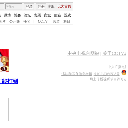
客服
设为首页
登录
注册
康
微博
博客
论坛
彩票
商城
邮箱
游戏
画片
公开课
播客
|
CCTV
频道
栏目
中央电视台网站
|
关于CCTV.c
中央广播电视
违法和不良信息举报
京ICP证060535号
网上传播视听节目许可证号 
才能打到