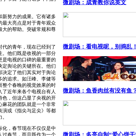
微剧场：成青教你说英文
和新努力的成果。它有诸多
的最大亮点是对于青年观众
极大的帮助。突破常规和尊
微剧场：看电视呢，别捣乱
时代的青年，现在已经到了
关注。他们既是收视的一部分
更是电视的口碑的最重要的
决定舆论的关键所在。他们
却决定了他们其实对于舆论
多的追求。如汪峰、李健等
而整个春晚的视觉效果的时
微剧场：鱼香肉丝有没有鱼
入了近年来各个电视台有人
特色，但这凸显了央视的开
心麻花的团队就是一个非常
表演或《指尖与足尖》等都
力。
际化，春节现在不仅仅是中
微剧场：多亮自制“爱心饼干
人过春节，而且既作为一个