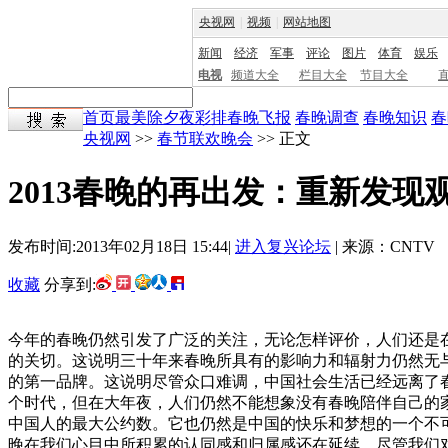
央视网
|
视频
|
网站地图
新闻
经济
军事
评论
图片
体育
娱乐
电视
频道大全
栏目大全
节目大全
首页
最美除夕夜
彩排
春晚飞报
春晚调查
春晚知识
春
央视网
>>
春节联欢晚会
>> 正文
2013春晚的再出发：重新发现
发布时间:2013年02月18日 15:44|
进入复兴论坛
| 来源：CNTV
收藏
分享到:
今年的春晚仍然引发了广泛的关注，无论怎样评价，人们还是
的关切。这说明三十年来春晚所具有的影响力和辐射力仍然无
的第一品牌。这说明尽管众口难调，中国社会生活已经远离了
个时代，但在大年夜，人们仍然不能想象没有春晚陪伴自己的
中国人的最大公约数。它也仍然是中国的快乐和梦想的一个不
晚在我们心目中所积累的认同感和归属感还在延续，尽管我们