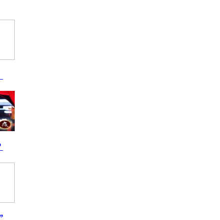
！
？
”