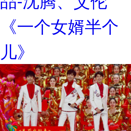
品-沈腾、艾伦
《一个女婿半个
儿》