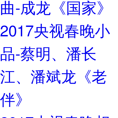
曲-成龙《国家》
2017央视春晚小
品-蔡明、潘长
江、潘斌龙《老
伴》