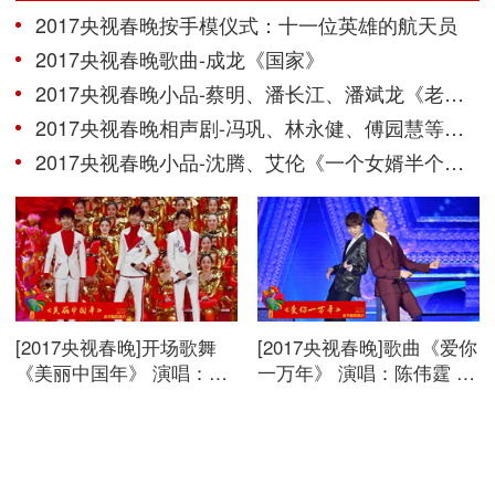
2017央视春晚按手模仪式：十一位英雄的航天员
2017央视春晚歌曲-成龙《国家》
2017央视春晚小品-蔡明、潘长江、潘斌龙《老伴》
2017央视春晚相声剧-冯巩、林永健、傅园慧等《信任》
2017央视春晚小品-沈腾、艾伦《一个女婿半个儿》
[2017央视春晚]开场歌舞
[2017央视春晚]歌曲《爱你
《美丽中国年》 演唱：刘
一万年》 演唱：陈伟霆 鹿
涛 蒋欣 加油男孩组合等。
晗。