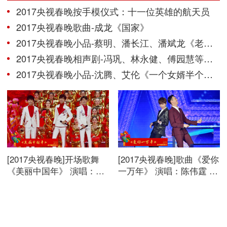
2017央视春晚按手模仪式：十一位英雄的航天员
2017央视春晚歌曲-成龙《国家》
2017央视春晚小品-蔡明、潘长江、潘斌龙《老伴》
2017央视春晚相声剧-冯巩、林永健、傅园慧等《信任》
2017央视春晚小品-沈腾、艾伦《一个女婿半个儿》
[2017央视春晚]开场歌舞
[2017央视春晚]歌曲《爱你
《美丽中国年》 演唱：刘
一万年》 演唱：陈伟霆 鹿
涛 蒋欣 加油男孩组合等。
晗。