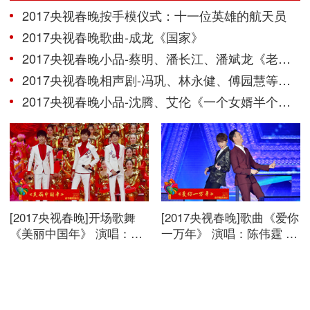
2017央视春晚按手模仪式：十一位英雄的航天员
2017央视春晚歌曲-成龙《国家》
2017央视春晚小品-蔡明、潘长江、潘斌龙《老伴》
2017央视春晚相声剧-冯巩、林永健、傅园慧等《信任》
2017央视春晚小品-沈腾、艾伦《一个女婿半个儿》
[2017央视春晚]开场歌舞
[2017央视春晚]歌曲《爱你
《美丽中国年》 演唱：刘
一万年》 演唱：陈伟霆 鹿
涛 蒋欣 加油男孩组合等。
晗。