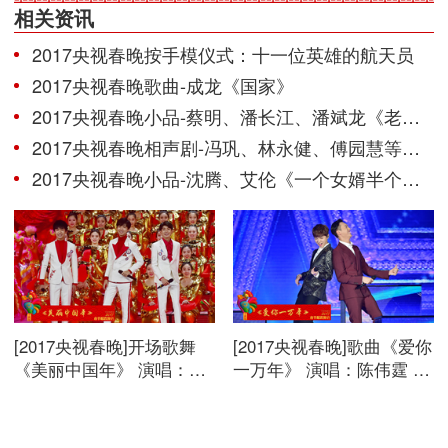
相关资讯
2017央视春晚按手模仪式：十一位英雄的航天员
2017央视春晚歌曲-成龙《国家》
2017央视春晚小品-蔡明、潘长江、潘斌龙《老伴》
2017央视春晚相声剧-冯巩、林永健、傅园慧等《信任》
2017央视春晚小品-沈腾、艾伦《一个女婿半个儿》
[2017央视春晚]开场歌舞
[2017央视春晚]歌曲《爱你
《美丽中国年》 演唱：刘
一万年》 演唱：陈伟霆 鹿
涛 蒋欣 加油男孩组合等。
晗。