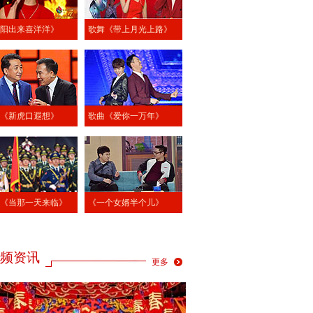
阳出来喜洋洋》
歌舞《带上月光上路》
《新虎口遐想》
歌曲《爱你一万年》
《当那一天来临》
《一个女婿半个儿》
频资讯
更多