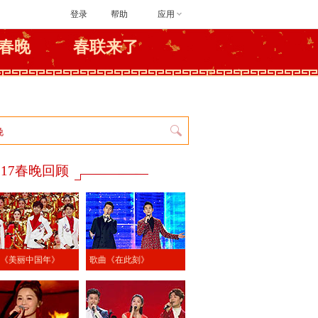
登录
帮助
应用
春晚
春联来了
017春晚回顾
《美丽中国年》
歌曲《在此刻》