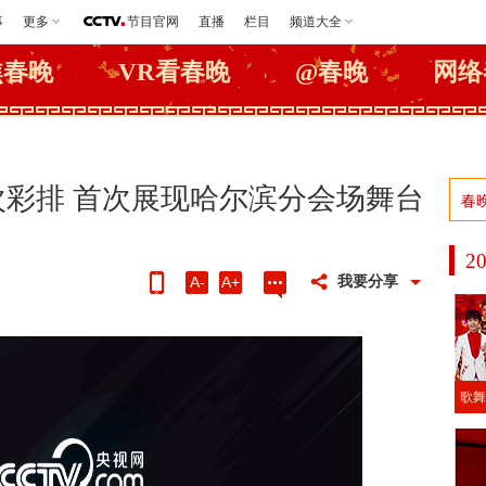
事
更多
节目官网
直播
栏目
频道大全
焦春晚
VR看春晚
@春晚
网络
六次彩排 首次展现哈尔滨分会场舞台
2
我要分享
A-
A+
歌舞