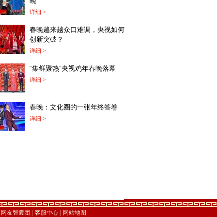
晚”
详细 >
春晚越来越众口难调，央视如何
创新突破？
详细 >
“集鲜聚热”央视鸡年春晚落幕
详细 >
春晚：文化圈的一张年终答卷
详细 >
网友智囊团
|
客服中心
|
网站地图