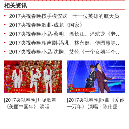
相关资讯
2017央视春晚按手模仪式：十一位英雄的航天员
2017央视春晚歌曲-成龙《国家》
2017央视春晚小品-蔡明、潘长江、潘斌龙《老伴》
2017央视春晚相声剧-冯巩、林永健、傅园慧等《信任》
2017央视春晚小品-沈腾、艾伦《一个女婿半个儿》
[2017央视春晚]开场歌舞
[2017央视春晚]歌曲《爱你
《美丽中国年》 演唱：刘
一万年》 演唱：陈伟霆 鹿
涛 蒋欣 加油男孩组合等。
晗。