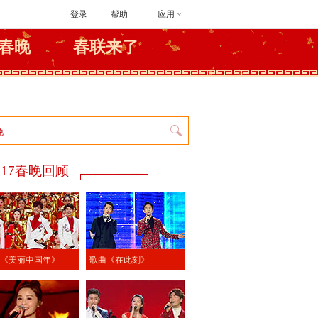
登录
帮助
应用
春晚
春联来了
017春晚回顾
《美丽中国年》
歌曲《在此刻》