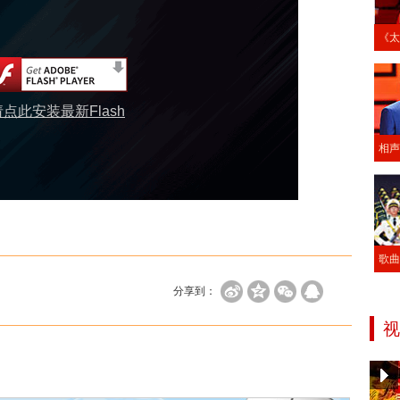
《太
请点此安装最新Flash
相声
歌曲
分享到：
视