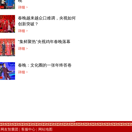
晚”
详细 >
春晚越来越众口难调，央视如何
创新突破？
详细 >
“集鲜聚热”央视鸡年春晚落幕
详细 >
春晚：文化圈的一张年终答卷
详细 >
网友智囊团
|
客服中心
|
网站地图