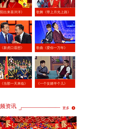
阳出来喜洋洋》
歌舞《带上月光上路》
《新虎口遐想》
歌曲《爱你一万年》
《当那一天来临》
《一个女婿半个儿》
频资讯
更多