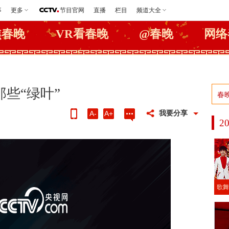
事
更多
节目官网
直播
栏目
频道大全
焦春晚
VR看春晚
@春晚
网络
那些“绿叶”
我要分享
A-
A+
2
歌舞