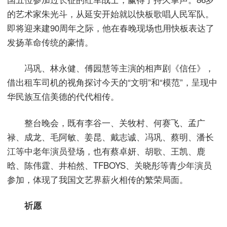
的艺术家朱光斗，从延安开始就以快板歌唱人民军队。
即将迎来建90周年之际，他在春晚现场也用快板表达了
发扬革命传统的豪情。
冯巩、林永健、傅园慧等主演的相声剧《信任》，
借出租车司机的视角探讨今天的“文明”和“模范”，呈现中
华民族互信美德的代代相传。
整台晚会，既有李谷一、关牧村、何赛飞、孟广
禄、成龙、毛阿敏、姜昆、戴志诚、冯巩、蔡明、潘长
江等中老年演员登场，也有蔡卓妍、胡歌、王凯、鹿
晗、陈伟霆、井柏然、TFBOYS、关晓彤等青少年演员
参加，体现了我国文艺界薪火相传的繁荣局面。
祈愿