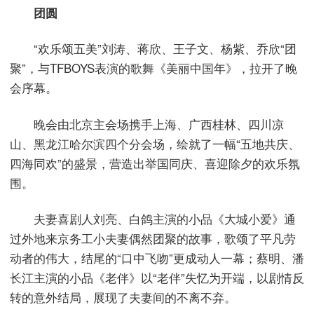
团圆
“欢乐颂五美”刘涛、蒋欣、王子文、杨紫、乔欣“团
聚”，与TFBOYS表演的歌舞《美丽中国年》，拉开了晚
会序幕。
晚会由北京主会场携手上海、广西桂林、四川凉
山、黑龙江哈尔滨四个分会场，绘就了一幅“五地共庆、
四海同欢”的盛景，营造出举国同庆、喜迎除夕的欢乐氛
围。
夫妻喜剧人刘亮、白鸽主演的小品《大城小爱》通
过外地来京务工小夫妻偶然团聚的故事，歌颂了平凡劳
动者的伟大，结尾的“口中飞吻”更成动人一幕；蔡明、潘
长江主演的小品《老伴》以“老伴”失忆为开端，以剧情反
转的意外结局，展现了夫妻间的不离不弃。