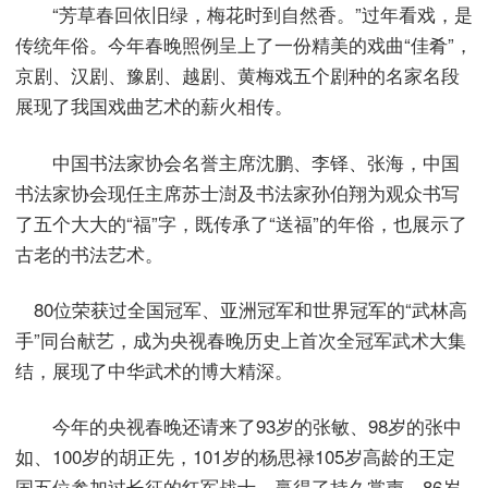
“芳草春回依旧绿，梅花时到自然香。”过年看戏，是
传统年俗。今年春晚照例呈上了一份精美的戏曲“佳肴”，
京剧、汉剧、豫剧、越剧、黄梅戏五个剧种的名家名段
展现了我国戏曲艺术的薪火相传。
中国书法家协会名誉主席沈鹏、李铎、张海，中国
书法家协会现任主席苏士澍及书法家孙伯翔为观众书写
了五个大大的“福”字，既传承了“送福”的年俗，也展示了
古老的书法艺术。
80位荣获过全国冠军、亚洲冠军和世界冠军的“武林高
手”同台献艺，成为央视春晚历史上首次全冠军武术大集
结，展现了中华武术的博大精深。
今年的央视春晚还请来了93岁的张敏、98岁的张中
如、100岁的胡正先，101岁的杨思禄105岁高龄的王定
国五位参加过长征的红军战士，赢得了持久掌声。86岁