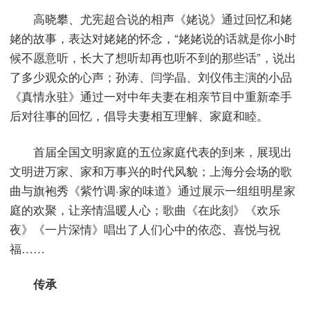
高晓攀、尤宪超合说的相声《姥说》通过回忆和姥
姥的故事，表达对姥姥的怀念，“姥姥说的话就是你小时
候不愿意听，长大了想听却再也听不到的那些话”，说出
了多少观众的心声；孙涛、闫学晶、刘仪伟主演的小品
《真情永驻》通过一对中年夫妻在相亲节目中重新牵手
后对往事的回忆，倡导夫妻相互理解、家庭和睦。
首届全国文明家庭的五位家庭代表的到来，展现出
文明进万家、家和万事兴的时代风貌；上海分会场的歌
曲与旗袍秀《紫竹调·家的味道》通过展示一组组明星家
庭的欢聚，让亲情温暖人心；歌曲《在此刻》《欢乐
夜》《一片深情》唱出了人们心中的依恋、喜悦与祝
福……
传承