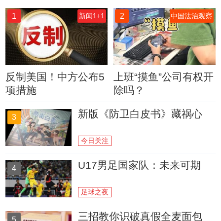
1
2
新闻1+1
中国法治观察
反制美国！中方公布5
上班“摸鱼”公司有权开
项措施
除吗？
新版《防卫白皮书》藏祸心
3
今日关注
U17男足国家队：未来可期
4
足球之夜
三招教你识破真假全麦面包
5