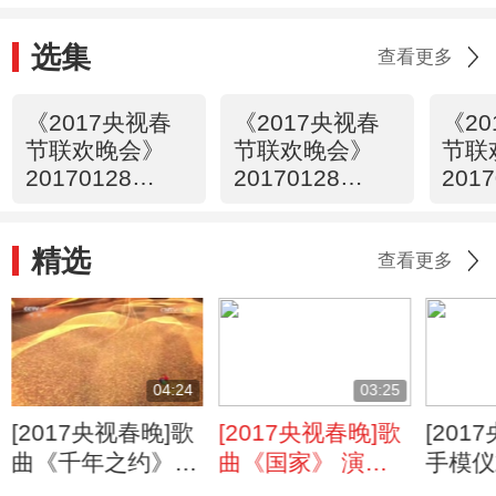
选集
查看更多
《2017央视春
《2017央视春
《2
节联欢晚会》
节联欢晚会》
节联
20170128
20170128
2017
1/4（字幕版）
3/4（字幕版）
4/
精选
查看更多
04:24
03:25
[2017央视春晚]歌
[2017央视春晚]歌
[201
曲《千年之约》
曲《国家》 演
手模仪
演唱：韩红（字幕
唱：成龙 大学生
英雄的