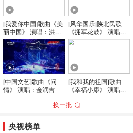
[我爱你中国]歌曲《美
[风华国乐]陕北民歌
丽中国》 演唱：洪之
《拥军花鼓》 演唱：
光 杨西音子
王丽达 汤子星 演奏：
赵韵梦 王耘赫
[中国文艺]歌曲《问
[我和我的祖国]歌曲
情》 演唱：金润吉
《幸福小康》 演唱：
陈思思
换一批
央视榜单