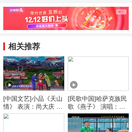
宏 张也（字幕
迪丽呼玛尔等（字
（字幕
版）
幕版）
相关推荐
[中国文艺]小品《天山
[民歌中国]哈萨克族民
情》 表演：尚大庆 阿
歌《燕子》 演唱：塔
布都沙拉木·阿布都热
斯肯 钢琴：张日妮 大
合曼等
提琴：赵云鹏