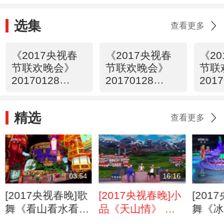
选集
查看更多
《2017央视春
《2017央视春
《2
节联欢晚会》
节联欢晚会》
节联
20170128
20170128
2017
1/4（字幕版）
3/4（字幕版）
4/
精选
查看更多
03:54
16:16
[2017央视春晚]歌
[2017央视春晚]小
[201
舞《看山看水看中
品《天山情》 表
舞《冰
国》 演唱：吕继
演：阿布都沙拉木
演唱：