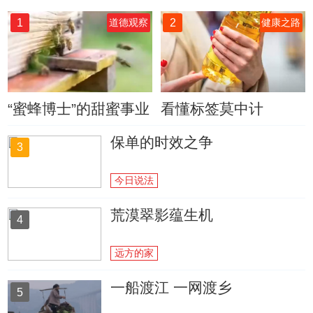
1
2
道德观察
健康之路
“蜜蜂博士”的甜蜜事业
看懂标签莫中计
保单的时效之争
3
今日说法
荒漠翠影蕴生机
4
远方的家
一船渡江 一网渡乡
5