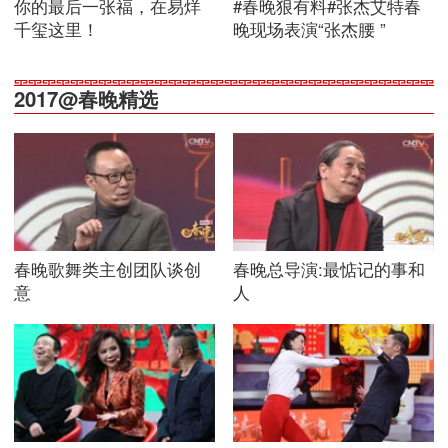
你的最后一张福，在易烊
#春晚狠有料#张杰艾特春
千玺这里！
晚现场表演“张杰腰 ”
2017@春晚精选
春晚歌舞类主创团队谈创
春晚总导演:最惦记的事和
意
人