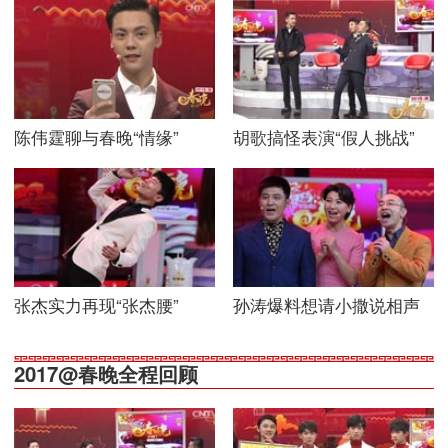
陈伟霆聊与春晚“情缘”
胡歌搞怪表演“假人挑战”
张杰实力再现“张杰腰”
孙涛爆料想请小撒说相声
2017@春晚全程回顾