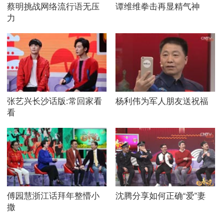
蔡明挑战网络流行语无压
谭维维拳击再显精气神
力
张艺兴长沙话版:常回家看
杨利伟为军人朋友送祝福
看
傅园慧浙江话拜年整懵小
沈腾分享如何正确“爱”妻
撒