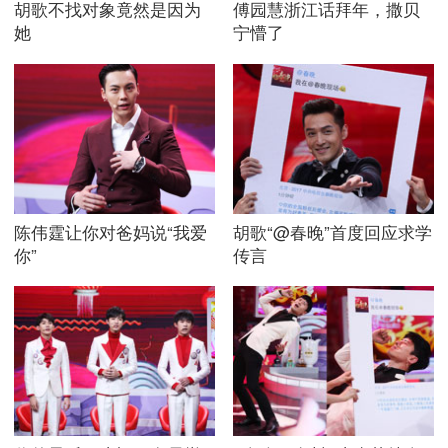
胡歌不找对象竟然是因为
傅园慧浙江话拜年，撒贝
她
宁懵了
陈伟霆让你对爸妈说“我爱
胡歌“@春晚”首度回应求学
你”
传言