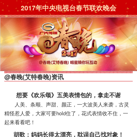
2017年中央电视台春节联欢晚会
@春晚(艾特春晚)资讯
想要《欢乐颂》五美表情包的，拿走不谢
人美、条顺、声甜、颜正，一大波美人来袭，古灵
精怪惹人爱，大家可要hold住了，花式表情收不住，一
起来看看吧！
胡歌：妈妈长得太漂亮，耽误自己找对象！