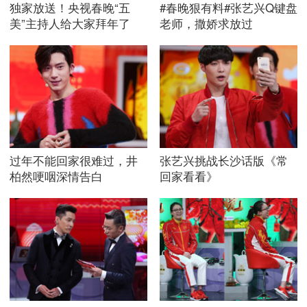
独家放送！央视春晚“五
#春晚狠有料#张艺兴Q键盘
美”主持人给大家拜年了
老师，撒娇求放过
过年不能回家很难过，井
张艺兴挑战长沙话版《常
柏然哽咽深情告白
回家看看》