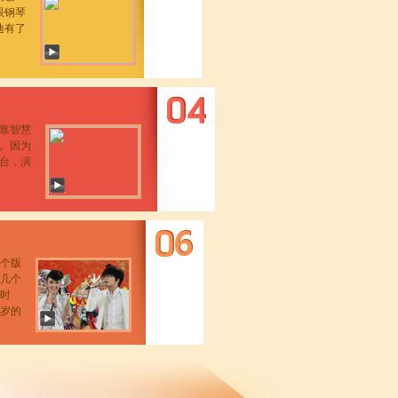
跟钢琴
迪有了
靠智慧
。因为
台，演
个版
几个
时
岁的