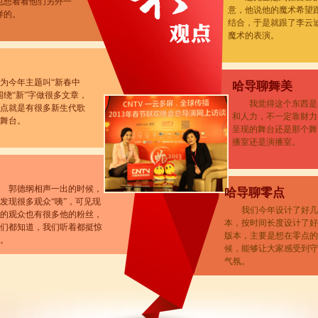
也想看看他们另外一
意，他说他的魔术希望
样的。
结合，于是就跟了李云
魔术的表演。
为今年主题叫“新春中
哈导聊舞美
围绕“新”字做很多文章，
我觉得这个东西是
点就是有很多新生代歌
和人力，不一定靠财力
舞台。
呈现的舞台还是那个舞
播室还是演播室。
郭德纲相声一出的时候，
哈导聊零点
发现很多观众“咦”，可见现
我们今年设计了好几
的观众也有很多他的粉丝，
本，按时间长度设计了好
们都知道，我们听着都挺惊
版本，主要是想在零点的
。
候，能够让大家感受到守
气氛。