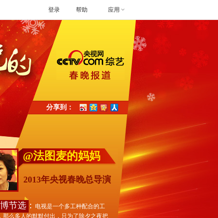
登录
帮助
应用
分享到：
@法图麦的妈妈
2013年央视春晚总导演
博节选：
电视是一个多工种配合的工
，那么多人的默默付出，只为了除夕之夜把