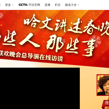
事
更多
节目官网
直播
栏目
频道大全
微
作