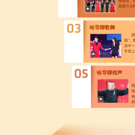
很熟悉，
面是什么
哈导聊歌舞
因
国”，
其中一
手登上
哈导聊相声
我
场
他
的