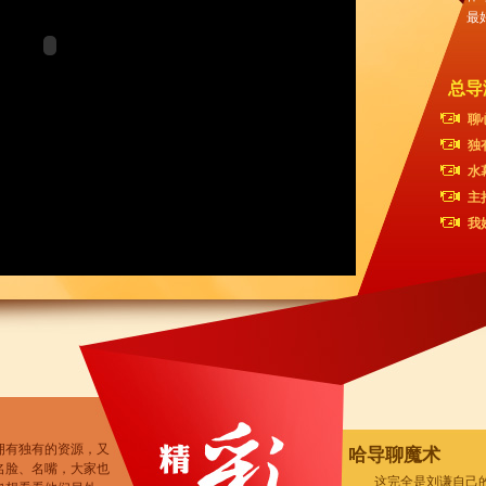
最
总导
聊
独
水
主
我
拥有独有的资源，又
哈导聊魔术
名脸、名嘴，大家也
这完全是刘谦自己