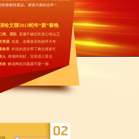
好的奉献给观众。谢谢大家的合作！
演哈文聊2013蛇年“新”春晚
心情、团队
直播不确定性使心情忐忑
有资源
名脸、名嘴喜庆热闹拜大年
幕效果
科技的进步帮了舞台很多忙
持人
表现特别好，完美进入零点
姓哈
解读网友问题露可爱一面
的创