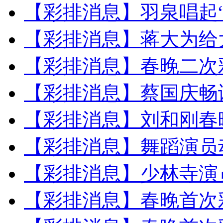
【彩排消息】羽泉唱起“
【彩排消息】蒋大为给
【彩排消息】春晚二次
【彩排消息】蔡国庆畅
【彩排消息】刘和刚春
【彩排消息】舞蹈演员
【彩排消息】少林寺演
【彩排消息】春晚首次