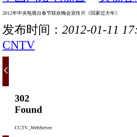
2012年中央电视台春节联欢晚会宣传片《回家过大年》
发布时间：
2012-01-11 17
CNTV
302
Found
CCTV_WebServer