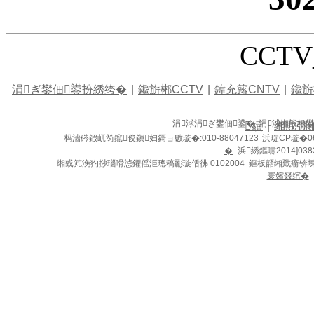
CCTV_
涓ぎ鐢佃鍙扮綉绔�
|
鑱旂郴CCTV
|
鍏充簬CNTV
|
鑱旂
涓浗涓ぎ鐢佃鍙� 涓浗缃戠粶
績
|
缃戝弸
杩濇硶鍜屼笉鑹俊鎭妇鎶ョ數璇�:010-88047123
浜琁CP璇�0
�
浜綉鏂嘯2014]038
缃戜笂浼犳挱瑙嗗惉鑺傜洰璁稿彲璇佸彿 0102004 鏂板嚭缃戣瘉锛
寰嬪叕绾�