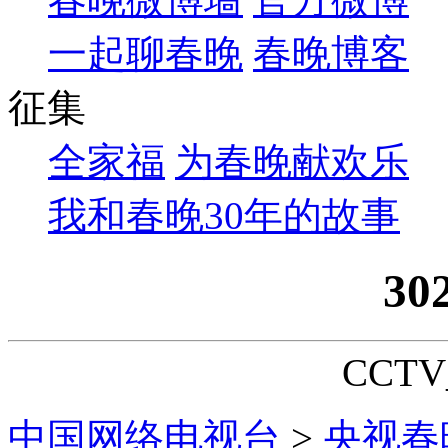
一起聊春晚
春晚博客
征集
全家福
为春晚献欢乐
我和春晚30年的故事
30
CCTV_
中国网络电视台
>
央视春