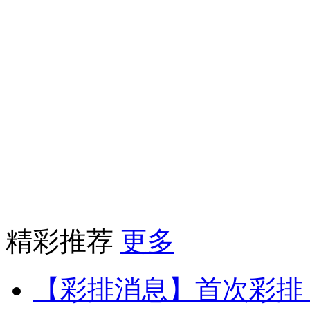
精彩推荐
更多
【彩排消息】首次彩排