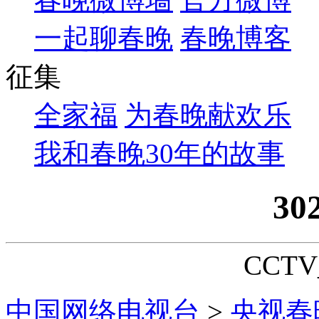
一起聊春晚
春晚博客
征集
全家福
为春晚献欢乐
我和春晚30年的故事
30
CCTV_
中国网络电视台
>
央视春