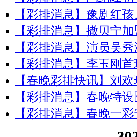
【彩排消息】豫剧红孩
【彩排消息】撒贝宁加
【彩排消息】演员吴秀
【彩排消息】李玉刚首
【春晚彩排快讯】刘欢
【彩排消息】春晚特设
【彩排消息】春晚一彩
30