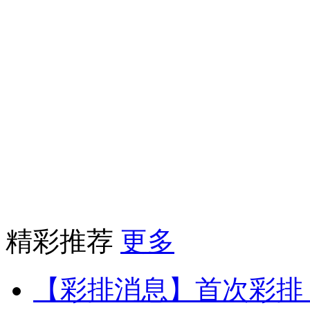
精彩推荐
更多
【彩排消息】首次彩排