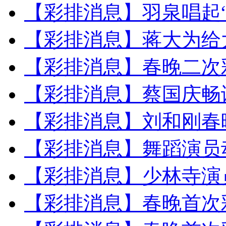
【彩排消息】羽泉唱起“
【彩排消息】蒋大为给
【彩排消息】春晚二次
【彩排消息】蔡国庆畅
【彩排消息】刘和刚春
【彩排消息】舞蹈演员
【彩排消息】少林寺演
【彩排消息】春晚首次