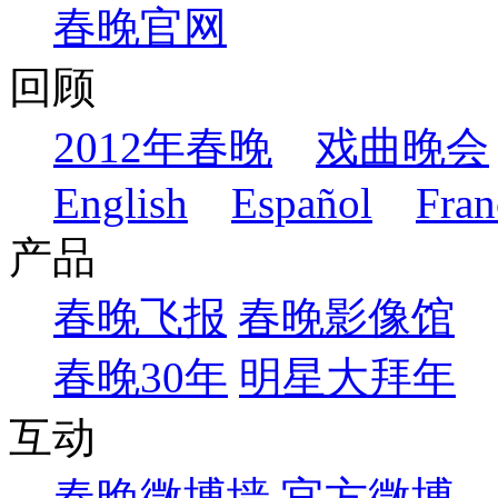
春晚官网
回顾
2012年春晚
戏曲晚会
English
Español
Fran
产品
春晚飞报
春晚影像馆
春晚30年
明星大拜年
互动
春晚微博墙
官方微博