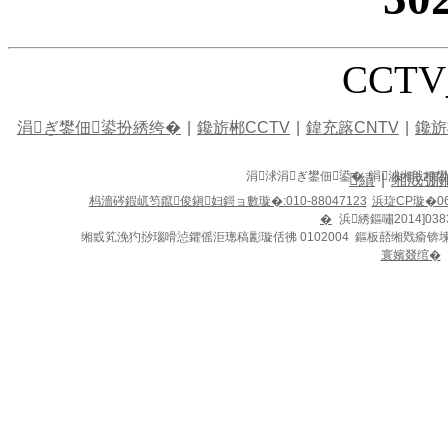
CCTV_
涓ぎ鐢佃鍙扮綉绔�
|
鑱旂郴CCTV
|
鍏充簬CNTV
|
鑱旂
涓浗涓ぎ鐢佃鍙� 涓浗缃戠粶
績
|
缃戝弸
杩濇硶鍜屼笉鑹俊鎭妇鎶ョ數璇�:010-88047123
浜琁CP璇�06
�
浜綉鏂嘯2014]038
缃戜笂浼犳挱瑙嗗惉鑺傜洰璁稿彲璇佸彿 0102004 鏂板嚭缃戣瘉锛
寰嬪叕绾�