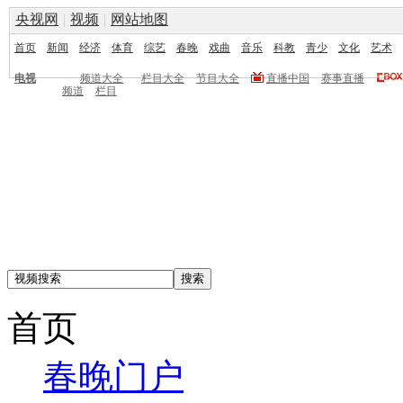
央视网
|
视频
|
网站地图
首页
新闻
经济
体育
综艺
春晚
戏曲
音乐
科教
青少
文化
艺术
电视
频道大全
栏目大全
节目大全
直播中国
赛事直播
频道
栏目
首页
春晚门户