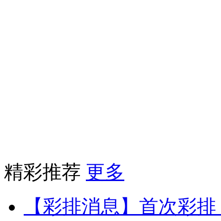
精彩推荐
更多
【彩排消息】首次彩排