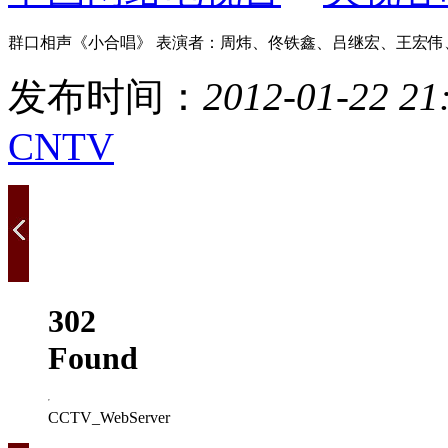
群口相声《小合唱》 表演者：周炜、佟铁鑫、吕继宏、王宏伟、刘
发布时间：
2012-01-22 21
CNTV
302
Found
CCTV_WebServer