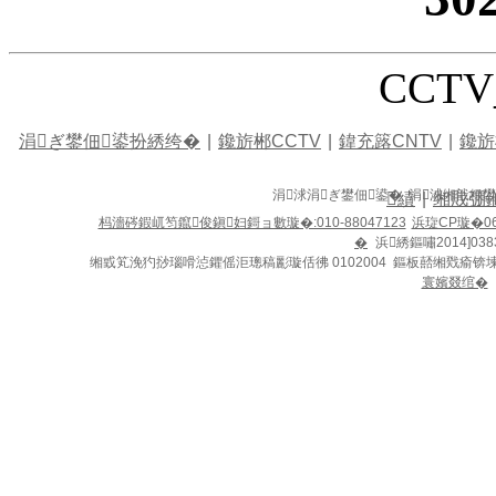
CCTV_
涓ぎ鐢佃鍙扮綉绔�
|
鑱旂郴CCTV
|
鍏充簬CNTV
|
鑱旂
涓浗涓ぎ鐢佃鍙� 涓浗缃戠粶
績
|
缃戝弸
杩濇硶鍜屼笉鑹俊鎭妇鎶ョ數璇�:010-88047123
浜琁CP璇�06
�
浜綉鏂嘯2014]038
缃戜笂浼犳挱瑙嗗惉鑺傜洰璁稿彲璇佸彿 0102004 鏂板嚭缃戣瘉锛
寰嬪叕绾�