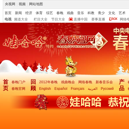
央视网
|
视频
|
网站地图
首页
新闻
经济
体育
综艺
春晚
戏曲
音乐
科教
青少
文化
艺术
电视
频道大全
栏目大全
节目大全
直播中国
赛事直播
网络
首
回
产
春晚门户
2012年春晚
戏曲晚会
网络春晚
新春音乐会
页
顾
品
春晚官网
English
Español
Français
العربية
Русский