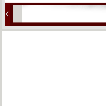
瀵逛笉璧
绋嶅悗