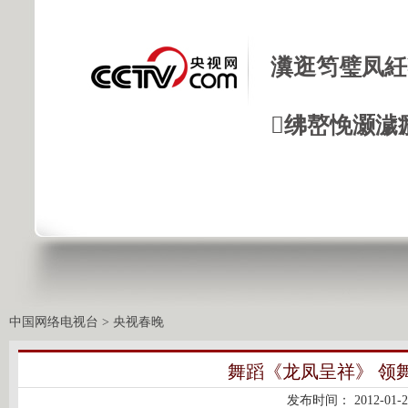
瀵逛笉璧凤紝
绋嶅悗灏濊
中国网络电视台
>
央视春晚
舞蹈《龙凤呈祥》 领舞
发布时间：
2012-01-2