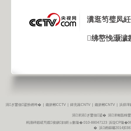
瀵逛笉璧凤紝
绋嶅悗灏濊
涓ぎ鐢佃鍙扮綉绔�
|
鑱旂郴CCTV
|
鍏充簬CNTV
|
鑱旂郴CNTV
|
浜烘墠
涓浗涓ぎ鐢佃鍙� 涓浗缃戠粶
杩濇硶鍜屼笉鑹俊鎭妇鎶ョ數璇�:010-88047123
浜琁CP璇�06
�
浜綉鏂嘯2014]038