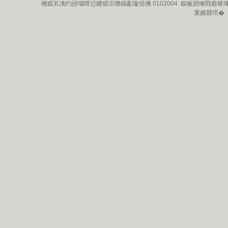
缃戜笂浼犳挱瑙嗗惉鑺傜洰璁稿彲璇佸彿 0102004 鏂板嚭缃戣瘉锛
寰嬪叕绾�