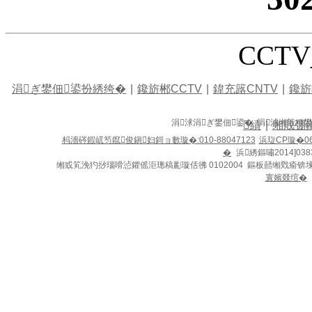
CCTV_
涓ぎ鐢佃鍙扮綉绔�
|
鑱旂郴CCTV
|
鍏充簬CNTV
|
鑱旂
涓浗涓ぎ鐢佃鍙� 涓浗缃戠粶
績
|
缃戝弸
杩濇硶鍜屼笉鑹俊鎭妇鎶ョ數璇�:010-88047123
浜琁CP璇�06
�
浜綉鏂嘯2014]038
缃戜笂浼犳挱瑙嗗惉鑺傜洰璁稿彲璇佸彿 0102004 鏂板嚭缃戣瘉锛
寰嬪叕绾�