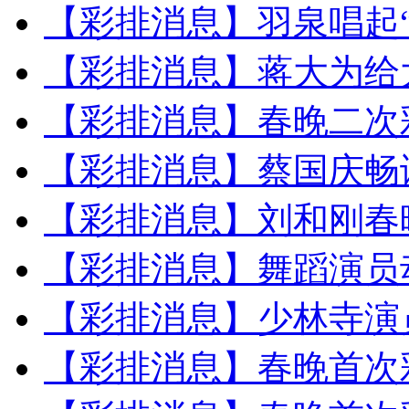
【彩排消息】羽泉唱起“
【彩排消息】蒋大为给
【彩排消息】春晚二次
【彩排消息】蔡国庆畅
【彩排消息】刘和刚春
【彩排消息】舞蹈演员
【彩排消息】少林寺演
【彩排消息】春晚首次