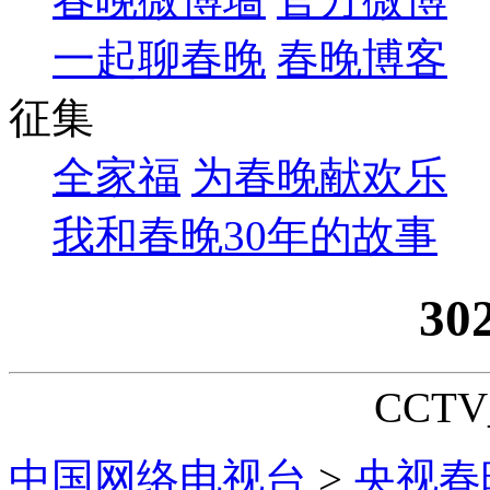
一起聊春晚
春晚博客
征集
全家福
为春晚献欢乐
我和春晚30年的故事
30
CCTV_
中国网络电视台
>
央视春