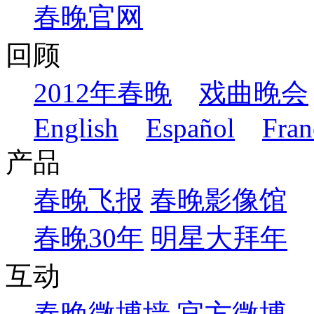
春晚官网
回顾
2012年春晚
戏曲晚会
English
Español
Fran
产品
春晚飞报
春晚影像馆
春晚30年
明星大拜年
互动
春晚微博墙
官方微博