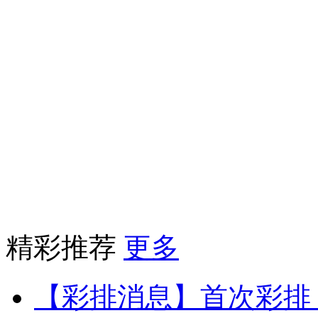
精彩推荐
更多
【彩排消息】首次彩排