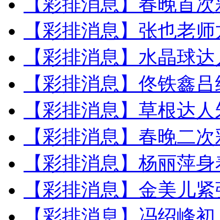
【彩排消息】春晚首次
【彩排消息】张也老师
【彩排消息】水晶球达
【彩排消息】佟铁鑫吕
【彩排消息】草根达人
【彩排消息】春晚二次
【彩排消息】杨丽萍身
【彩排消息】金美儿紧
【彩排消息】冯绍峰初