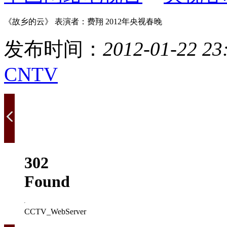
《故乡的云》 表演者：费翔 2012年央视春晚
发布时间：
2012-01-22 23
CNTV
302
Found
CCTV_WebServer