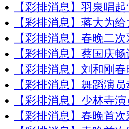
【彩排消息】羽泉唱起“
【彩排消息】蒋大为给
【彩排消息】春晚二次
【彩排消息】蔡国庆畅
【彩排消息】刘和刚春
【彩排消息】舞蹈演员
【彩排消息】少林寺演
【彩排消息】春晚首次