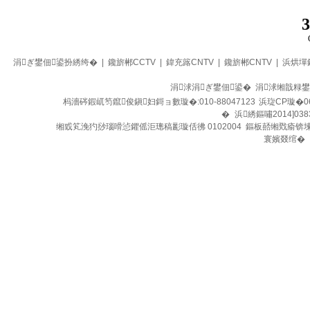
3
涓ぎ鐢佃鍙扮綉绔�
|
鑱旂郴CCTV
|
鍏充簬CNTV
|
鑱旂郴CNTV
|
浜烘墠
涓浗涓ぎ鐢佃鍙� 涓浗缃戠粶
杩濇硶鍜屼笉鑹俊鎭妇鎶ョ數璇�:010-88047123
浜琁CP璇�0
�
浜綉鏂嘯2014]038
缃戜笂浼犳挱瑙嗗惉鑺傜洰璁稿彲璇佸彿 0102004 鏂板嚭缃戣瘉锛
寰嬪叕绾�