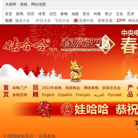
央视网
|
视频
|
网站地图
首页
新闻
经济
体育
综艺
春晚
戏曲
音乐
科教
青少
文化
艺术
电视
频道大全
栏目大全
节目大全
直播中国
赛事直播
网络
首
回
产
春晚门户
2012年春晚
戏曲晚会
网络春晚
新春音乐会
页
顾
品
春晚官网
English
Español
Français
العربية
Русский
3
中国网络电视台
>
央视春晚