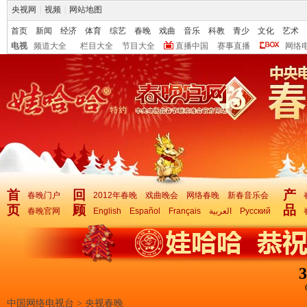
央视网
|
视频
|
网站地图
首页
新闻
经济
体育
综艺
春晚
戏曲
音乐
科教
青少
文化
艺术
电视
频道大全
栏目大全
节目大全
直播中国
赛事直播
网络
首
回
产
春晚门户
2012年春晚
戏曲晚会
网络春晚
新春音乐会
页
顾
品
春晚官网
English
Español
Français
العربية
Русский
3
中国网络电视台
>
央视春晚