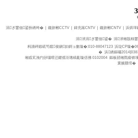
3
涓ぎ鐢佃鍙扮綉绔�
|
鑱旂郴CCTV
|
鍏充簬CNTV
|
鑱旂郴CNTV
|
浜烘墠
涓浗涓ぎ鐢佃鍙� 涓浗缃戠粶
杩濇硶鍜屼笉鑹俊鎭妇鎶ョ數璇�:010-88047123
浜琁CP璇�06
�
浜綉鏂嘯2014]038
缃戜笂浼犳挱瑙嗗惉鑺傜洰璁稿彲璇佸彿 0102004 鏂板嚭缃戣瘉锛
寰嬪叕绾�