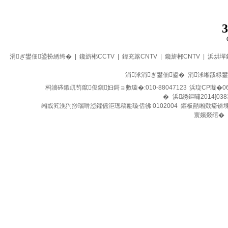
3
涓ぎ鐢佃鍙扮綉绔�
|
鑱旂郴CCTV
|
鍏充簬CNTV
|
鑱旂郴CNTV
|
浜烘墠
涓浗涓ぎ鐢佃鍙� 涓浗缃戠粶
杩濇硶鍜屼笉鑹俊鎭妇鎶ョ數璇�:010-88047123
浜琁CP璇�06
�
浜綉鏂嘯2014]038
缃戜笂浼犳挱瑙嗗惉鑺傜洰璁稿彲璇佸彿 0102004 鏂板嚭缃戣瘉锛
寰嬪叕绾�