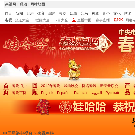
央视网
|
视频
|
网站地图
首页
新闻
经济
体育
综艺
春晚
戏曲
音乐
科教
青少
文化
艺术
电视
频道大全
栏目大全
节目大全
直播中国
赛事直播
网络
首
回
产
春晚门户
2012年春晚
戏曲晚会
网络春晚
新春音乐会
页
顾
品
春晚官网
English
Español
Français
العربية
Русский
3
中国网络电视台
>
央视春晚