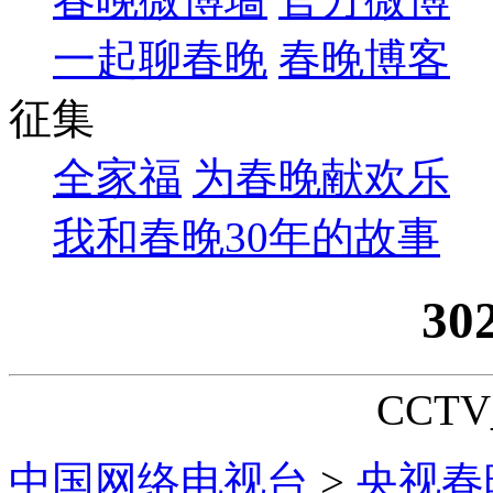
一起聊春晚
春晚博客
征集
全家福
为春晚献欢乐
我和春晚30年的故事
30
CCTV_
中国网络电视台
>
央视春