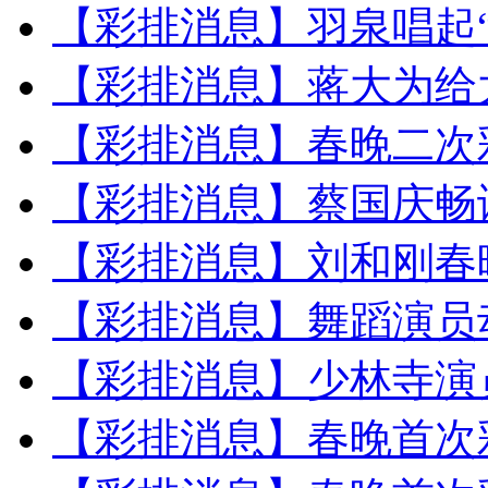
【彩排消息】羽泉唱起“
【彩排消息】蒋大为给
【彩排消息】春晚二次
【彩排消息】蔡国庆畅
【彩排消息】刘和刚春
【彩排消息】舞蹈演员
【彩排消息】少林寺演
【彩排消息】春晚首次