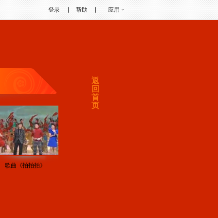
登录
帮助
应用
返
回
首
页
歌曲《拍拍拍》