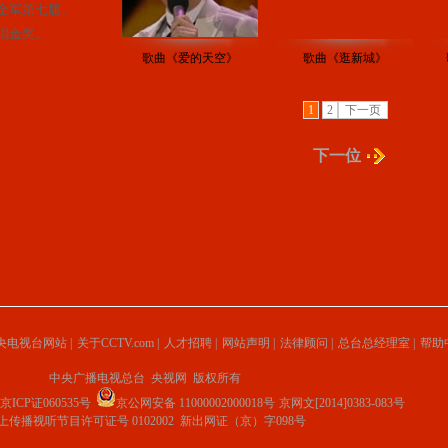
全军第七届、
唱金奖。
歌曲《爱的天空》
歌曲《逛新城》
1
2
下一页
下一位
央电视台网站
|
关于CCTV.com
|
人才招聘
|
网站声明
|
法律顾问
|
总台总经理室
|
帮助
中央广播电视总台 央视网 版权所有
京ICP证060535号
京公网安备 11000002000018号
京网文[2014]0383-083号
上传播视听节目许可证号 0102002 新出网证（京）字098号