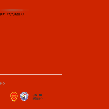
歌曲《九九艳阳天》
中心