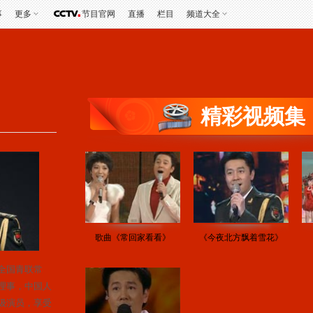
事
更多
节目官网
直播
栏目
频道大全
精彩视频集
歌曲《常回家看看》
《今夜北方飘着雪花》
全国青联常
理事，中国人
级演员，享受