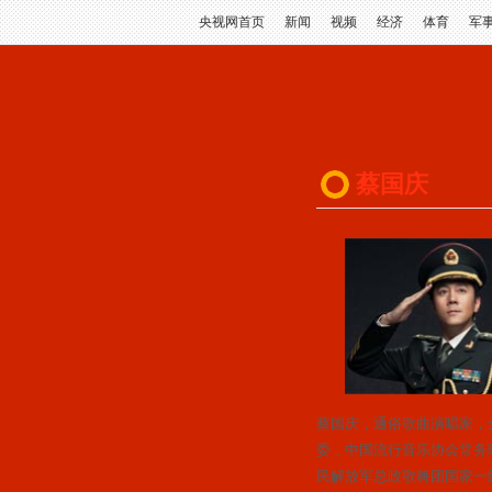
央视网首页
新闻
视频
经济
体育
军
蔡国庆
蔡国庆，通俗歌曲演唱家，
委，中国流行音乐协会常务
民解放军总政歌舞团国家一