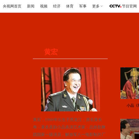
央视网首页
新闻
视频
经济
体育
军事
更多
节目官网
黄宏
小品《
黄宏，1960年出生于黑龙江，原名黄长
寿，著名喜剧小品表演艺术家，总政歌舞
团国家一级演员，解放军八一电影制片厂