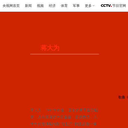
央视网首页
新闻
视频
经济
体育
军事
更多
节目官网
蒋大为
歌曲
蒋大为，1947年出生，著名的男高音歌唱
家，具有深厚的声乐造诣，音清质淳。八
十年代他演唱电影“红牡丹”的主题曲一举