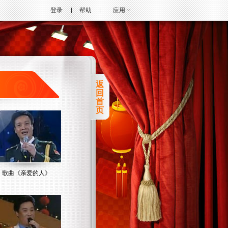
登录
帮助
应用
返
回
首
页
歌曲《亲爱的人》