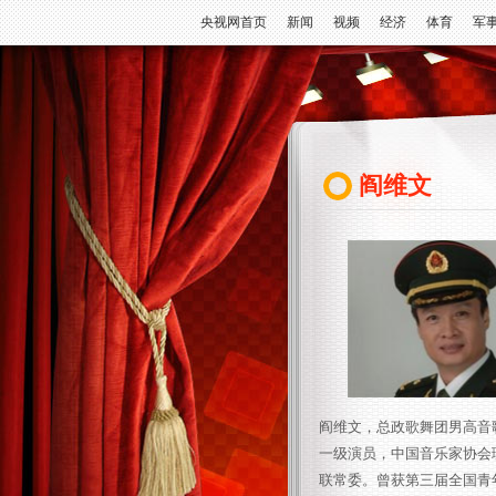
央视网首页
新闻
视频
经济
体育
军
阎维文
阎维文，总政歌舞团男高音
一级演员，中国音乐家协会
联常委。曾获第三届全国青