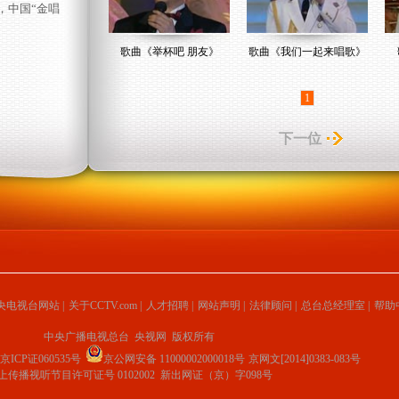
，中国“金唱
歌曲《举杯吧 朋友》
歌曲《我们一起来唱歌》
1
下一位
央电视台网站
|
关于CCTV.com
|
人才招聘
|
网站声明
|
法律顾问
|
总台总经理室
|
帮助
中央广播电视总台 央视网 版权所有
京ICP证060535号
京公网安备 11000002000018号
京网文[2014]0383-083号
上传播视听节目许可证号 0102002 新出网证（京）字098号