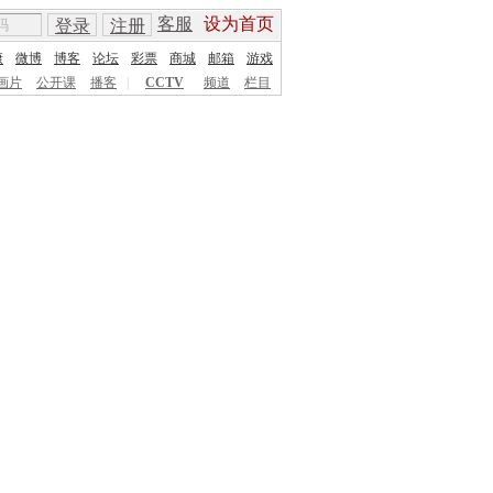
客服
设为首页
登录
注册
康
微博
博客
论坛
彩票
商城
邮箱
游戏
画片
公开课
播客
|
CCTV
频道
栏目