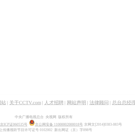
网站
|
关于CCTV.com
|
人才招聘
|
网站声明
|
法律顾问
|
总台总经
中央广播电视总台 央视网 版权所有
京ICP证060535号
京公网安备 11000002000018号
京网文[2014]0383-083号
上传播视听节目许可证号 0102002 新出网证（京）字098号