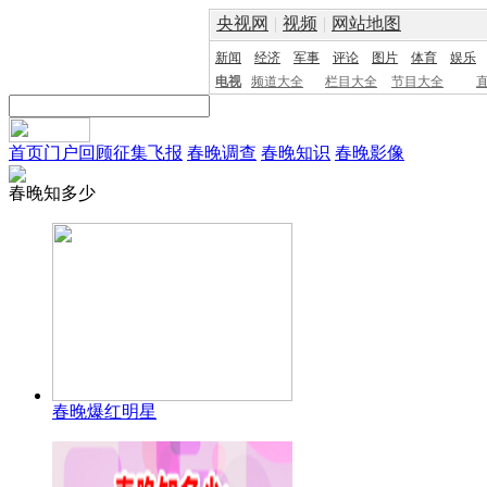
央视网
|
视频
|
网站地图
新闻
经济
军事
评论
图片
体育
娱乐
电视
频道大全
栏目大全
节目大全
首页
门户
回顾
征集
飞报
春晚调查
春晚知识
春晚影像
春晚知多少
春晚爆红明星