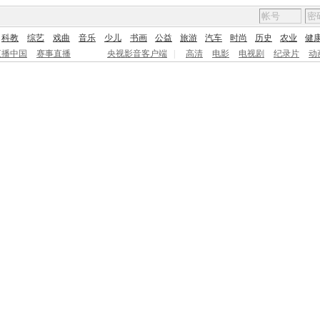
科教
综艺
戏曲
音乐
少儿
书画
公益
旅游
汽车
时尚
历史
农业
健
直播中国
赛事直播
央视影音客户端
|
高清
电影
电视剧
纪录片
动