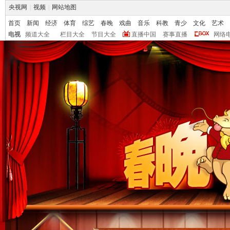
央视网
|
视频
|
网站地图
首页
新闻
经济
体育
综艺
春晚
戏曲
音乐
科教
青少
文化
艺术
电视
频道大全
栏目大全
节目大全
直播中国
赛事直播
网络