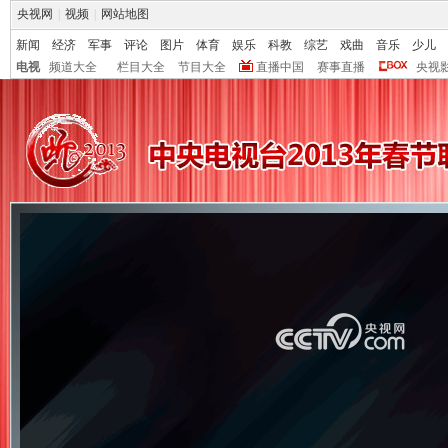
央视网
|
视频
|
网站地图
新闻
经济
军事
评论
图片
体育
娱乐
科教
综艺
戏曲
音乐
少儿
电视
频道大全
栏目大全
节目大全
直播中国
赛事直播
央视