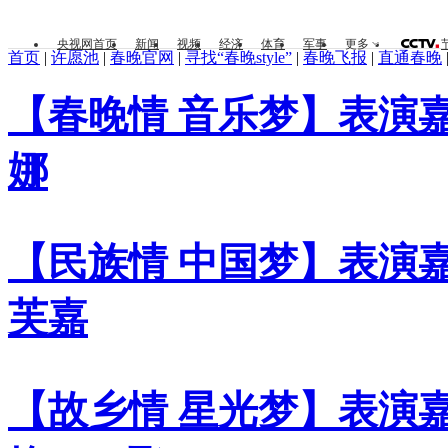
央视网首页
新闻
视频
经济
体育
军事
更多
首页
|
许愿池
|
春晚官网
|
寻找“春晚style”
|
春晚飞报
|
直通春晚
【春晚情 音乐梦】表演嘉
娜
【民族情 中国梦】表演嘉
芙嘉
【故乡情 星光梦】表演