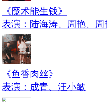
《魔术能生钱》
表演：陆海涛、周艳、周
《鱼香肉丝》
表演：成青、汪小敏