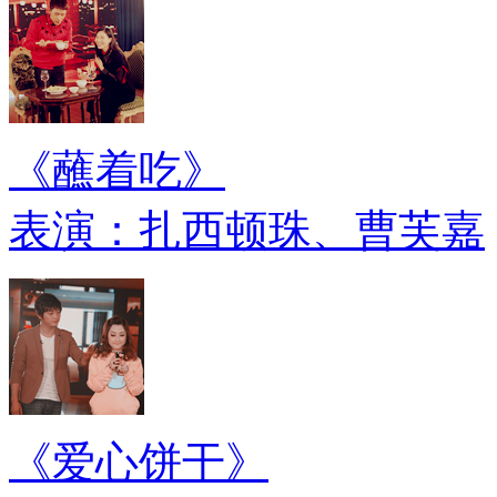
《蘸着吃》
表演：扎西顿珠、曹芙嘉
《爱心饼干》