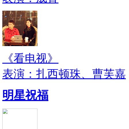
《看电视》
表演：扎西顿珠、曹芙嘉
明星祝福