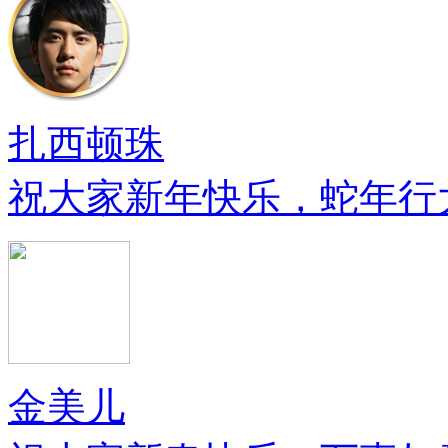
扎西顿珠
祝大家新年快乐，蛇年行
金美儿