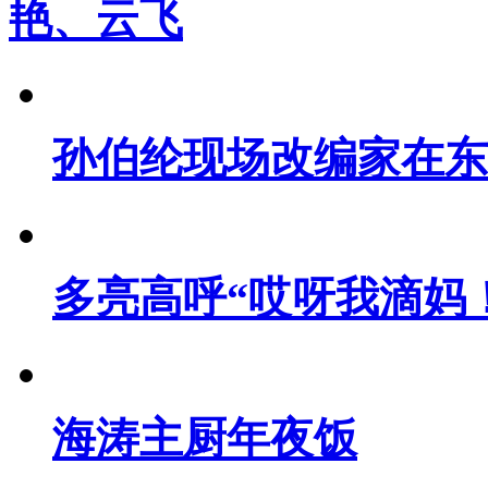
艳、云飞
孙伯纶现场改编家在东
多亮高呼“哎呀我滴妈
海涛主厨年夜饭