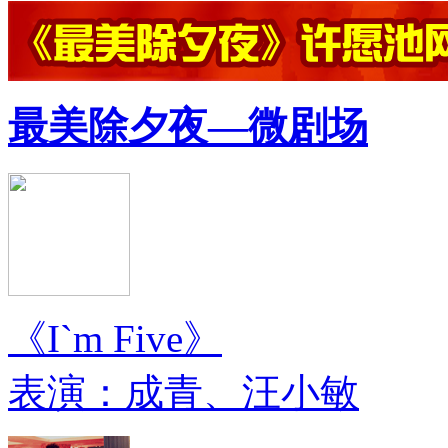
最美除夕夜—微剧场
《I`m Five》
表演：成青、汪小敏