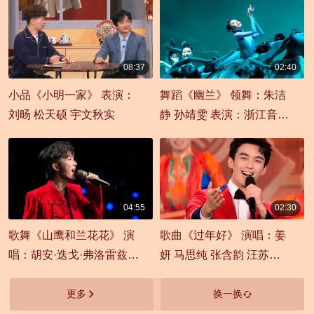
08:37
02:40
00:08:37
00:02:40
小品《小明一家》 表演：
舞蹈《幽兰》 领舞：朱洁
刘旸 松天硕 宇文秋实
静 孙靖雯 表演：浙江音乐
学院
04:55
02:30
00:04:55
00:02:30
歌舞《山鹰和兰花花》 演
歌曲《过年好》 演唱：姜
唱：胡安·迭戈·弗洛雷兹
妍 马思纯 张含韵 汪苏泷
周深
张新成 吴磊
更多
换一换