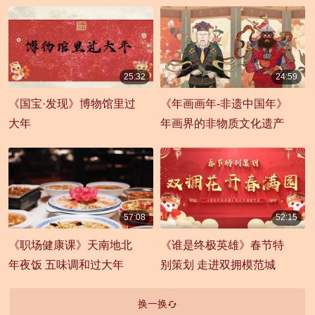
25:32
24:59
00:25:32
00:24:59
《国宝·发现》博物馆里过
《年画画年-非遗中国年》
大年
年画界的非物质文化遗产
57:08
52:15
00:57:08
00:52:15
《职场健康课》天南地北
《谁是终极英雄》春节特
年夜饭 五味调和过大年
别策划 走进双拥模范城
换一换