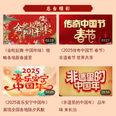
02:10
03:27
00:02:10
00:03:27
《金蛇起舞·中国年味》领
《2025传奇中国节·春节》
略各地新春盛景
非遗春节 世界共享
54:45
28:58
00:54:45
00:28:58
《2025喜乐安宁中国年》
《非遗里的中国年》 品年
展现全国各地除夕风貌
味 来长治