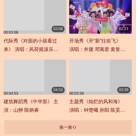
03:08
02:23
00:03:08
00:02:23
代际秀《对面的小孩看过
开场秀《开“新”往前飞》
来》 演唱：风荷摇滚乐队
演唱：井胧 邓寓君 黄誉博
白鲨乐队
威尔（唐伟） 大锁 刘大悦
04:53
03:39
00:04:53
00:03:39
建筑舞蹈秀《中华形》 主
主题秀《灿烂的风和海》
演：山翀 陈炳睿
演唱：钟楚曦 孙阳 陈昊宇
韩东君
换一换