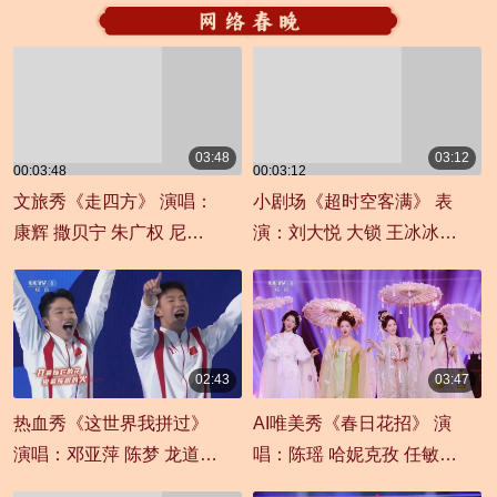
03:48
03:12
00:03:48
00:03:12
文旅秀《走四方》 演唱：
小剧场《超时空客满》 表
康辉 撒贝宁 朱广权 尼格
演：刘大悦 大锁 王冰冰
买提
郎祺 杨仕泽
02:43
03:47
00:02:43
00:03:47
热血秀《这世界我拼过》
AI唯美秀《春日花招》 演
演唱：邓亚萍 陈梦 龙道一
唱：陈瑶 哈妮克孜 任敏
等
祝绪丹