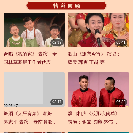
02:39
03:41
00:02:39
00:03:41
合唱《我的家》 表演：全
歌曲《难忘今宵》 演唱：
国林草基层工作者代表
蓝天 郭霄 王越 等
03:47
06:32
00:03:47
00:06:32
舞蹈《太平有象》 领舞：
群口相声《没那么简单》
袁志平 表演：云南省歌舞
表演：金霏 陈曦 盛伟 董
剧院
建春 李丁