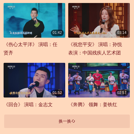
01:42
03:14
00:01:42
00:03:14
《伤心太平洋》 演唱：任
《祝您平安》 演唱：孙悦
贤齐
表演：中国残疾人艺术团
01:52
02:57
00:01:52
00:02:57
《回合》 演唱：金志文
《奔腾》 领舞：姜铁红
换一换