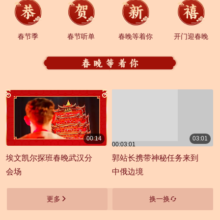
春节季
春节听单
春晚等着你
开门迎春晚
00:14
03:01
00:03:01
00:00:14
埃文凯尔探班春晚武汉分
郭站长携带神秘任务来到
会场
中俄边境
更多
换一换