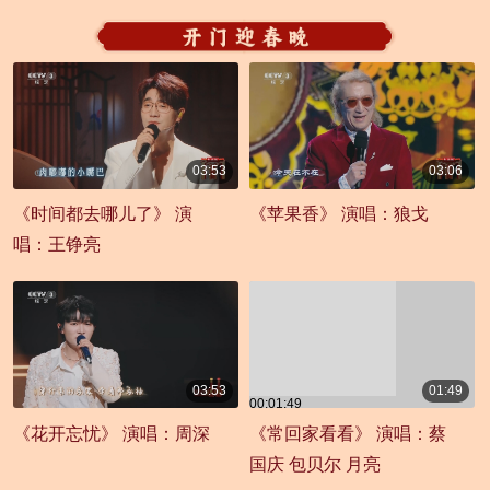
03:53
03:06
00:03:53
00:03:06
《时间都去哪儿了》 演
《苹果香》 演唱：狼戈
唱：王铮亮
03:53
01:49
00:01:49
00:03:53
《花开忘忧》 演唱：周深
《常回家看看》 演唱：蔡
国庆 包贝尔 月亮