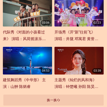
03:08
02:23
00:03:08
00:02:23
代际秀《对面的小孩看过
开场秀《开“新”往前飞》
来》 演唱：风荷摇滚乐队
演唱：井胧 邓寓君 黄誉博
白鲨乐队
威尔（唐伟） 大锁 刘大悦
04:53
03:39
00:04:53
00:03:39
建筑舞蹈秀《中华形》 主
主题秀《灿烂的风和海》
演：山翀 陈炳睿
演唱：钟楚曦 孙阳 陈昊宇
韩东君
换一换