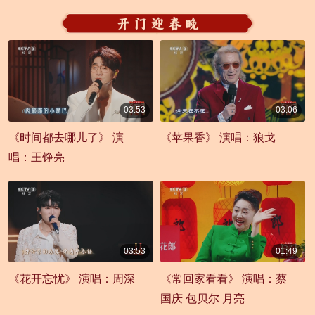
03:53
03:06
00:03:53
00:03:06
《时间都去哪儿了》 演
《苹果香》 演唱：狼戈
唱：王铮亮
03:53
01:49
00:03:53
00:01:49
《花开忘忧》 演唱：周深
《常回家看看》 演唱：蔡
国庆 包贝尔 月亮