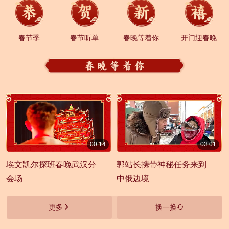
春节季
春节听单
春晚等着你
开门迎春晚
00:14
03:01
00:00:14
00:03:01
埃文凯尔探班春晚武汉分
郭站长携带神秘任务来到
会场
中俄边境
更多
换一换