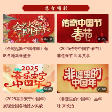
02:10
03:27
00:02:10
00:03:27
《金蛇起舞·中国年味》领
《2025传奇中国节·春节》
略各地新春盛景
非遗春节 世界共享
54:45
28:58
00:54:45
00:28:58
《2025喜乐安宁中国年》
《非遗里的中国年》 品年
展现全国各地除夕风貌
味 来长治