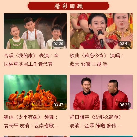
02:39
03:41
00:02:39
00:03:41
合唱《我的家》 表演：全
歌曲《难忘今宵》 演唱：
国林草基层工作者代表
蓝天 郭霄 王越 等
03:47
06:32
00:03:47
00:06:32
舞蹈《太平有象》 领舞：
群口相声《没那么简单》
袁志平 表演：云南省歌舞
表演：金霏 陈曦 盛伟 董
剧院
建春 李丁