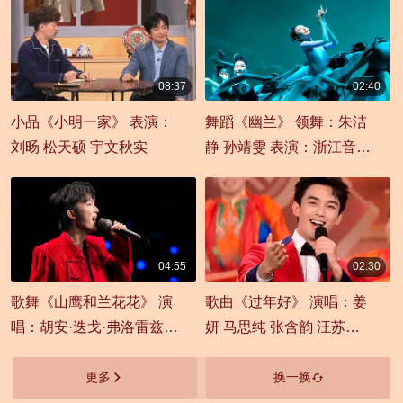
08:37
02:40
00:08:37
00:02:40
小品《小明一家》 表演：
舞蹈《幽兰》 领舞：朱洁
刘旸 松天硕 宇文秋实
静 孙靖雯 表演：浙江音乐
学院
04:55
02:30
00:04:55
00:02:30
歌舞《山鹰和兰花花》 演
歌曲《过年好》 演唱：姜
唱：胡安·迭戈·弗洛雷兹
妍 马思纯 张含韵 汪苏泷
周深
张新成 吴磊
更多
换一换