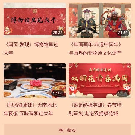
25:32
24:59
00:25:32
00:24:59
《国宝·发现》博物馆里过
《年画画年-非遗中国年》
大年
年画界的非物质文化遗产
57:08
52:15
00:57:08
00:52:15
《职场健康课》天南地北
《谁是终极英雄》春节特
年夜饭 五味调和过大年
别策划 走进双拥模范城
换一换