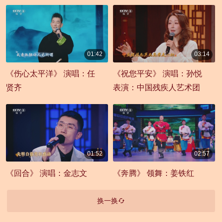
01:42
03:14
00:01:42
00:03:14
《伤心太平洋》 演唱：任
《祝您平安》 演唱：孙悦
贤齐
表演：中国残疾人艺术团
01:52
02:57
00:01:52
00:02:57
《回合》 演唱：金志文
《奔腾》 领舞：姜铁红
换一换