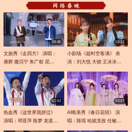
03:48
03:12
00:03:48
00:03:12
文旅秀《走四方》 演唱：
小剧场《超时空客满》 表
康辉 撒贝宁 朱广权 尼格
演：刘大悦 大锁 王冰冰
买提
郎祺 杨仕泽
02:43
03:47
00:02:43
00:03:47
热血秀《这世界我拼过》
AI唯美秀《春日花招》 演
演唱：邓亚萍 陈梦 龙道一
唱：陈瑶 哈妮克孜 任敏
等
祝绪丹