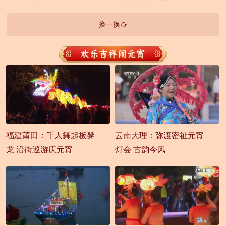
换一换
福建莆田：千人舞起板凳
云南大理：弥渡密祉元宵
龙 沿街巡游庆元宵
灯会 古韵今风