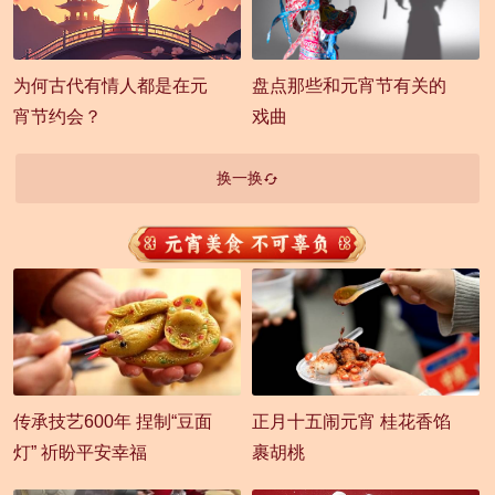
为何古代有情人都是在元
盘点那些和元宵节有关的
宵节约会？
戏曲
换一换
传承技艺600年 捏制“豆面
正月十五闹元宵 桂花香馅
灯” 祈盼平安幸福
裹胡桃