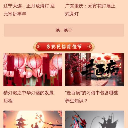
辽宁大连：正月放海灯 迎
广东肇庆：元宵花灯展正
元宵祈丰年
式亮灯
换一换
猜灯谜之中华灯谜的发展
“走百病”的习俗中包含哪些
历程
养生知识？