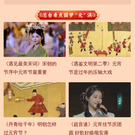
《遇见最美宋词》宋朝的
《遇鉴文明第二季》元宵
节序中元宵节最重要
节是过年的压轴大戏
《丹青绘千年》明朝怎样
《超音速》元宵佳节庆团
过元宵节？
圆 好歌好曲颂安康