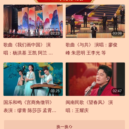
02:23
03:08
00:02:23
00:03:08
歌曲《我们画中国》 演
歌曲《与共》 演唱：廖俊
唱：杨洪基 王凯 阿兰 白
峰 朱思明 王李光 等
举纲 姚晓棠
03:25
02:47
00:03:25
00:02:47
国乐和鸣《宫商角徵羽》
闽南民歌《望春风》 演
表演：缪青 陈莎莎 孟霄
唱：王耀庆
等
换一换