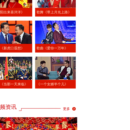
阳出来喜洋洋》
歌舞《带上月光上路》
《新虎口遐想》
歌曲《爱你一万年》
《当那一天来临》
《一个女婿半个儿》
频资讯
更多