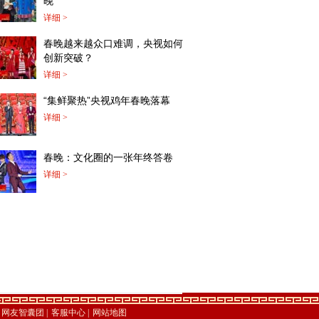
晚”
详细 >
春晚越来越众口难调，央视如何
创新突破？
详细 >
“集鲜聚热”央视鸡年春晚落幕
详细 >
春晚：文化圈的一张年终答卷
详细 >
网友智囊团
|
客服中心
|
网站地图