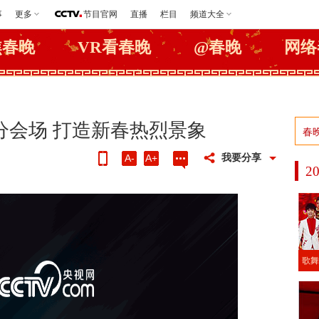
事
更多
节目官网
直播
栏目
频道大全
焦春晚
VR看春晚
@春晚
网络
地分会场 打造新春热烈景象
我要分享
A-
A+
2
歌舞