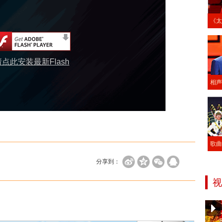
《太
请点此安装最新Flash
相声
歌曲
分享到：
视