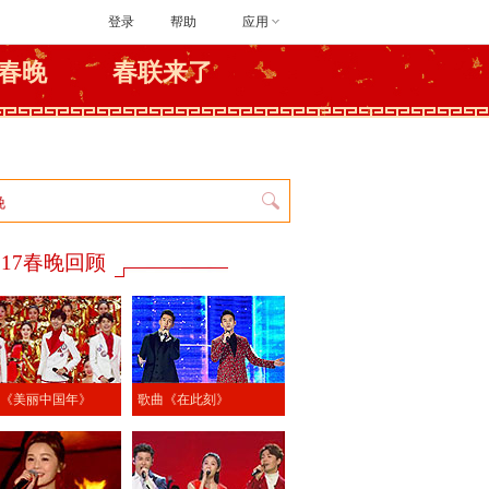
登录
帮助
应用
春晚
春联来了
017春晚回顾
《美丽中国年》
歌曲《在此刻》