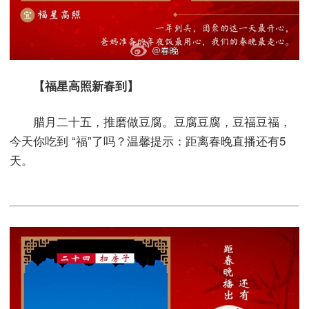
【福星高照新春到】
腊月二十五，推磨做豆腐。豆腐豆腐，豆福豆福，
今天你吃到 “福”了吗？温馨提示：距离春晚直播还有5
天。